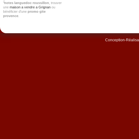
'hotes languedoc roussillon
, trouver
une
maison a vendre a Grignan
ou
bénéficier d'une
promo gite
provence
.
Conception-Réalisat