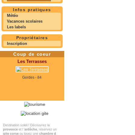
Infos pratiques
Météo
Vacances scolaires
Les labels
Propriétaires
Inscription
Coup de coeur
Les Terrasses
Gordes - 84
Destination soleil ! Découvrez la
provence
et l '
ardèche
, réservez un
gite corse
ou louez une
chambre d