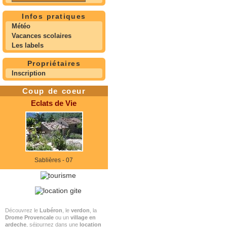
Infos pratiques
Météo
Vacances scolaires
Les labels
Propriétaires
Inscription
Coup de coeur
Eclats de Vie
Sablières - 07
Découvrez le
Lubéron
, le
verdon
, la
Drome Provencale
ou un
village en
ardeche
, séjournez dans une
location