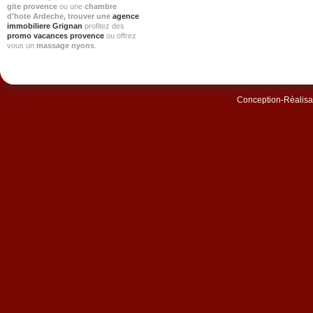
gite provence
ou une
chambre
d'hote Ardeche
, trouver une
agence
immobiliere Grignan
profitez des
promo vacances provence
ou offrez
vous un
massage nyons
.
Conception-Réalisat