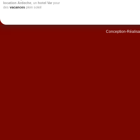
location Ardeche
, un
hotel Var
pour
des
vacances
plein soleil
Conception-Réalisat