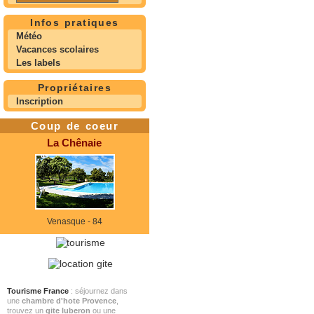
Infos pratiques
Météo
Vacances scolaires
Les labels
Propriétaires
Inscription
Coup de coeur
La Chênaie
Venasque - 84
Tourisme France
: séjournez dans
une
chambre d'hote Provence
,
trouvez un
gite luberon
ou une