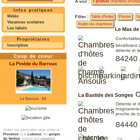
A voir :
4
promos
chambres d'hotes
Infos pratiques
Météo
Filter :
Table d'hotes
Piscine
S
Vacances scolaires
Toutes les chambres
Les labels
Le Mas de
Confortable
Propriétaires
Inscription
bénéficient 
détente et 
Coup de coeur
84240 
La Pinède du Barroux
C
La Bastide des Songes
Le Barroux - 84
Détente et d
magnanerie 
proche de to
84440 
Visitez nos partenaires pour visiter la
Provence
ou le
Luberon
, les
gorges
du Verdon
, trouver une
camping