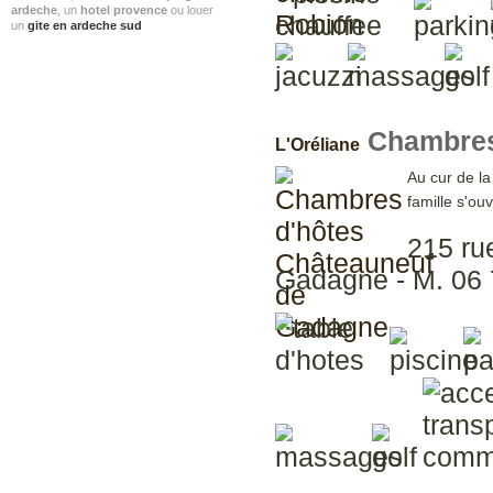
ardeche
, un
hotel provence
ou louer
un
gite en ardeche sud
Chambres
L'Oréliane
Au cur de l
famille s'ou
215 ru
Gadagne - M. 06 