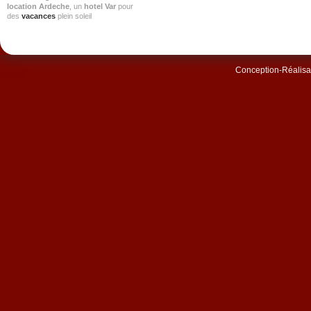
location Ardeche
, un
hotel Var
pour
des
vacances
plein soleil
Conception-Réalisat