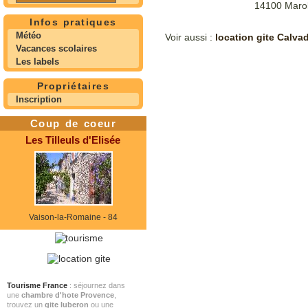
14100 Marol
Infos pratiques
Météo
Voir aussi :
location gite Calva
Vacances scolaires
Les labels
Propriétaires
Inscription
Coup de coeur
Les Tilleuls d'Elisée
Vaison-la-Romaine - 84
Tourisme France
: séjournez dans
une
chambre d'hote Provence
,
trouvez un
gite luberon
ou une