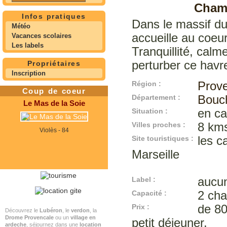
Cham
Infos pratiques
Dans le massif d
Météo
accueille au coeu
Vacances scolaires
Les labels
Tranquillité, calm
perturber ce havr
Propriétaires
Inscription
Région :
Prov
Coup de coeur
Département :
Bouc
Le Mas de la Soie
Situation :
en c
Villes proches :
8 kms
Violès - 84
Site touristiques :
les c
Marseille
Label :
aucu
Capacité :
2 ch
Prix :
de 80
Découvrez le
Lubéron
, le
verdon
, la
Drome Provencale
ou un
village en
petit déjeuner.
ardeche
, séjournez dans une
location