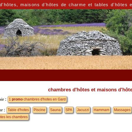
'hôtes, maisons d'hôtes de charme et tables d'hôtes 
chambres d'hôtes et maisons d'hôte
ir :
1
promo
chambres d'hotes en Gard
er :
Table d'hotes
Piscine
Sauna
SPA
Jacuzzi
Hammam
Massages
tes les chambres