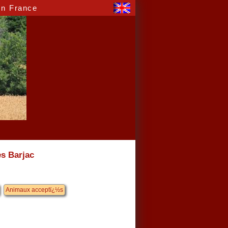
en France
s Barjac
Animaux acceptï¿½s