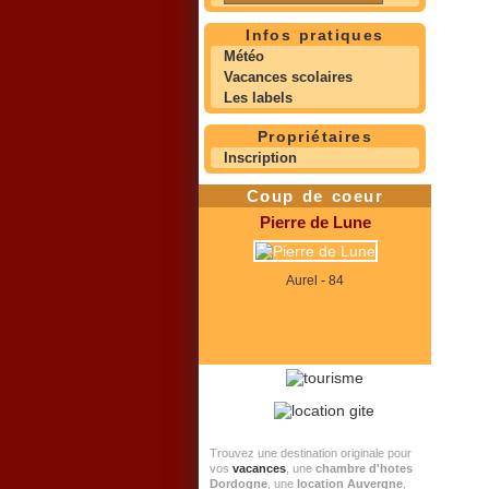
Infos pratiques
Météo
Vacances scolaires
Les labels
Propriétaires
Inscription
Coup de coeur
Pierre de Lune
Aurel - 84
Trouvez une destination originale pour
vos
vacances
, une
chambre d'hotes
Dordogne
, une
location Auvergne
,